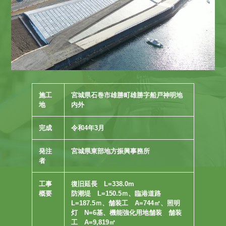
施工
宮城県石巻市雄勝町雄勝字船戸神明地
地
内外
完成
令和4年3月
発注
宮城県東部地方振興事務所
者
工事
復旧延長 L=338.0m
概要
防潮堤 L=150.5ｍ、臨港道路
L=187.5ｍ、舗装工 A=744㎡、照明
灯 N=6基、機能強化用地舗装 舗装
工 A=9,819㎡