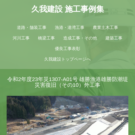
久我建設 施工事例集
道路・舗装工事
漁港・港湾工事
農業土木工事
河川工事
橋梁工事
造成工事・その他
建築工事
優良工事表彰
久我建設トップページへ
令和2年度23年災1307-A01号 雄勝漁港雄勝防潮堤
災害復旧（その10）外工事