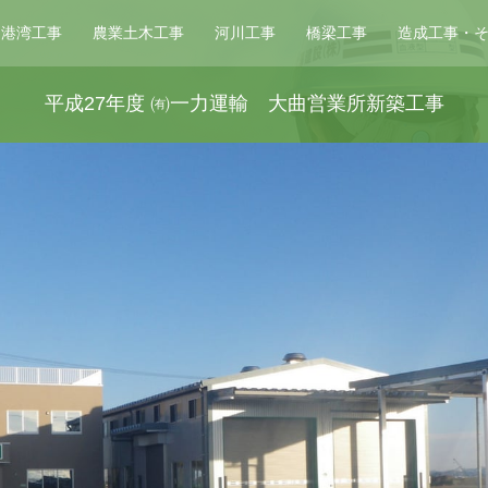
・港湾工事
農業土木工事
河川工事
橋梁工事
造成工事・
平成27年度 ㈲一力運輸 大曲営業所新築工事