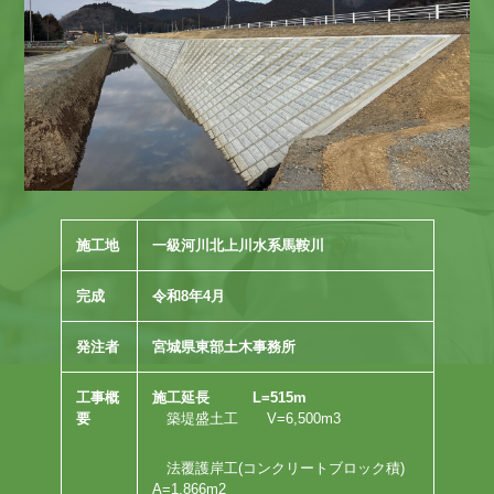
施工地
一級河川北上川水系馬鞍川
完成
令和8年4月
発注者
宮城県東部土木事務所
工事概
施工延長 L=515m
要
築堤盛土工 V=6,500m3
法覆護岸工(コンクリートブロック積)
A=1,866m2