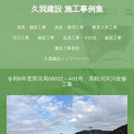
久我建設 施工事例集
道路・舗装工事
漁港・港湾工事
農業土木工事
河川工事
橋梁工事
造成工事・その他
建築工事
優良工事表彰
久我建設トップページへ
令和6年度県河局06022－A01号 馬鞍川河川改修
工事